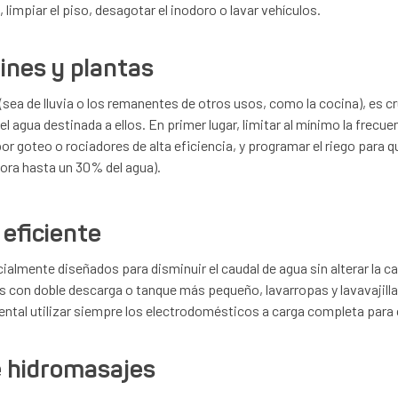
 limpiar el piso, desagotar el inodoro o lavar vehículos.
dines y plantas
sea de lluvia o los remanentes de otros usos, como la cocina), es cr
agua destinada a ellos. En primer lugar, limitar al mínimo la frecue
or goteo o rociadores de alta eficiencia, y programar el riego para 
pora hasta un 30% del agua).
 eficiente
ialmente diseñados para disminuir el caudal de agua sin alterar la cal
s con doble descarga o tanque más pequeño, lavarropas y lavavajilla
ental utilizar siempre los electrodomésticos a carga completa para c
e hidromasajes