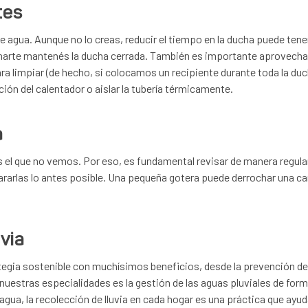
tes
 agua. Aunque no lo creas, reducir el tiempo en la ducha puede tener
abonarte mantenés la ducha cerrada. También es importante aprovechar
 para limpiar (de hecho, si colocamos un recipiente durante toda la 
ción del calentador o aislar la tubería térmicamente.
a
el que no vemos. Por eso, es fundamental revisar de manera regular
ararlas lo antes posible. Una pequeña gotera puede derrochar una ca
uvia
rategia sostenible con muchísimos beneficios, desde la prevención de
 nuestras especialidades es la gestión de las aguas pluviales de fo
agua, la recolección de lluvia en cada hogar es una práctica que ayud