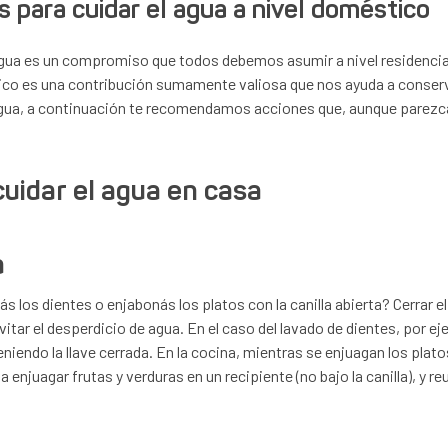
para cuidar el agua a nivel doméstico
 agua es un compromiso que todos debemos asumir a nivel residencial 
stico es una contribución sumamente valiosa que nos ayuda a conser
 agua, a continuación te recomendamos acciones que, aunque parezc
uidar el agua en casa
a
s los dientes o enjabonás los platos con la canilla abierta? Cerrar e
tar el desperdicio de agua. En el caso del lavado de dientes, por e
eniendo la llave cerrada. En la cocina, mientras se enjuagan los pla
 enjuagar frutas y verduras en un recipiente (no bajo la canilla), y r